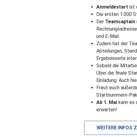
Anmeldestart
ist 
Die ersten 1.000 St
Der
Teamcaptain
Rechnungsadresse 
und E-Mail.
Zudem hat der Team
Abteilungen, Stand
Ergebnisseite inte
Sobald die Mitarbe
Über die finale St
Einladung. Auch hier
Freut euch außer
Startnummern-Pake
Ab 1. Mai
kann es 
erwarten!
WEITERE INFOS 