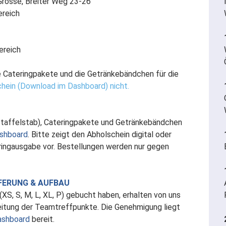
 Grosse, Breiter Weg 23-26
ereich
ereich
te Cateringpakete und die Getränkebändchen für die
chein (Download im Dashboard) nicht.
 Staffelstab), Cateringpakete und Getränkebändchen
shboard
. Bitte zeigt den Abholschein digital oder
ingausgabe vor. Bestellungen werden nur gegen
FERUNG & AUFBAU
XS, S, M, L, XL, P) gebucht haben, erhalten von uns
eitung der Teamtreffpunkte. Die Genehmigung liegt
ashboard
bereit.