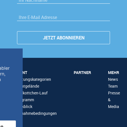
NACHNAME
*
E-MAIL
*
EVENT
PARTNER
MEHR
Wertungskategorien
News
Eventgelände
Team
Maskottchen-Lauf
Presse
Programm
&
Rückblick
Media
Teilnahmebedingungen